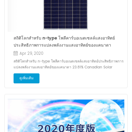
สถิติโลกสำหรับ n-type โพลีคาร์บอเนตเซลล์แสงอาทิตย์
ประสิทธิภาพการแปลงพลังงานแสงอาทิตย์ของแคนาดา
23.81%
Apr 29, 2020
สถิติโลกสำหรับ n-type โพลีคาร์บอเนตเซลล์แสงอาทิตย์ประสิทธิภาพการ
แปลงพลังงานแสงอาทิตย์ของแคนาดา 23.81% Canadian Solar
ประกาศเมื่อ 12 มีนาคม 2020 ว่ามีประสิทธิภาพในการแปลง 23.81%
ดูเพิ่มเติม
สำหรับ พื้นที่ขนาดใหญ่ n-type โพลีคาร์บอเนตซิลิคอนเซลล์แสงอาทิตย์
และสร้างโลกใหม่ บันทึก. สถาบันภาษาเยอรมันสำหรับ พลังงานแสง
อาทิตย์ (ISFH) ในเยอรมนีได้ทำการทดสอบและรับรอง มัน. เซลล์โพลี
คาร์บอเนตที่บันทึกประสิทธิภาพการแปลง 23.81% ครั้งนี้ผลิตโดยใช้
PASCon (ทู่ ติดต่อ) เทคโนโลยีโดยใช้ n-type P5 (นักแสดง โมโน)
ซิลิคอนเวเฟอร์ที่มีพื้นที่ผิว 246.44 ซม. 2 และพื้นที่ผิว 246.44 ซม. 2.
บริษัท แนะนำให้พัฒนาผลิตภัณฑ์โดยใช้ P5 ของตัวเองเทคโนโลยีและใน
เดือนเมษายน 2019 มีประสิทธิภาพในการแปลง 22.28% ซึ่งเป็นสถิติโลก
ในเวลานั้นและในเดือนกันยายนของปีเดียวกันทำได้ 22.80% อัปเดตบันทึก