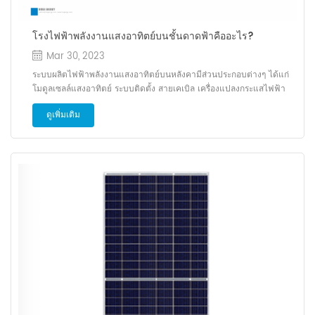
โรงไฟฟ้าพลังงานแสงอาทิตย์บนชั้นดาดฟ้าคืออะไร?
Mar 30, 2023
ระบบผลิตไฟฟ้าพลังงานแสงอาทิตย์บนหลังคามีส่วนประกอบต่างๆ ได้แก่
โมดูลเซลล์แสงอาทิตย์ ระบบติดตั้ง สายเคเบิล เครื่องแปลงกระแสไฟฟ้า
พลังงานแสงอาทิตย์ และอุปกรณ์ไฟฟ้าอื่นๆ ระบบพลังงานแสงอาทิตย์แบบ
ดูเพิ่มเติม
ไฮบริด (ทั้งแบบออนกริดและออฟกริด) รวมส่วนประกอบพลังงานอื่นๆ เช่น
เครื่องกำเนิดไฟฟ้าดีเซล กังหันลม แบตเตอรี่ ฯลฯ พวกมันสามารถจัดหา
แหล่งพลังงานได้อย่างต่อเนื่อง วิธีการติดตั้งระบบ ไฟฟ้าโซลาร์รูฟบน
หลังคา ปัจจุบันมีหลังคาหลายประเภทสำหรับผลิตไฟฟ้าจากพลังงานแสง
อาทิตย์ ได้แก่ หลังคาลาดเอียง หลังคาเรียบ และหลังคาเหล็กสี เงื่อนไข
การติดตั้งหลังคาควรกำหนดพื้นที่ใช้งาน กำบัง กันน้ำ รับน้ำหนัก ฯลฯ
ประการแรก กำหนดพื้นที่ใช้สอยของหลังคา เนื่องจากพื้นที่ใช้สอยกำหนด
กำลังการผลิตติดตั้งของระบบไฟฟ้าโซลาร์เซลล์โดยตรง ประการที่สอง
จำเป็นต้องใส่ใจกับการวางแนวของหลังคา หากหลังคาหันไปทางทิศใต้จะ
ได้รับรังสีจากดวงอาทิตย์มากขึ้นและผลิตไฟฟ้าได้เพิ่มขึ้น ประการสุดท้าย
จำเป็นต้องพิจารณาว่ามีอาคารสูงอยู่รอบ ๆ การกันน้ำของหลังคาหรือไม่
ฯลฯ ที่กำบังของอาคารสูงจะส่งผลต่อแสงสว่าง และระบบกันน้ำที่ดีอาจยืด
อายุการใช้งานของโรงไฟฟ้า 1. วิธีการติดตั้งหลังคาแหลม โมดูลเซลล�