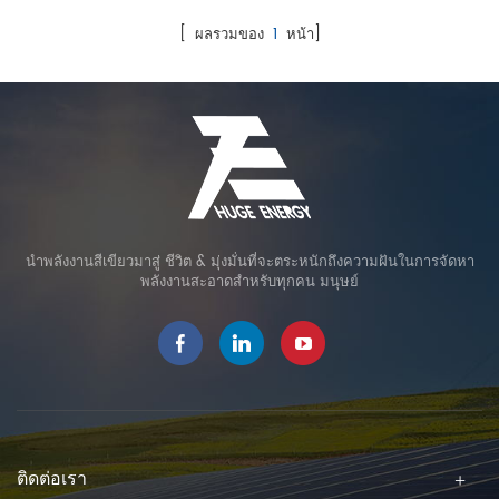
พายุง่าย พื้นที่สี่จุดต่อไปนี้ ควร จะทำเพื่อสร้างไฟฟ้าโซลาร์เซลล์แบบ
อาทิตย์ (แสงอาทิตย์ การแบ่งปัน) ที่ได้รับการอนุมัติสำหรับการแปลงพื้นที่
กระจาย สถานี: I. ไซต์ การเลือก: มั่นใจในคุณภาพของอาคารอาคารใด ๆ
การเกษตรชั่วคราวแม้ว่าจะเป็นโครงการที่ไม่กินพื้นที่ของตัวเอง แต่ก็มีการ
[ ผลรวมของ
1
หน้า]
ต้องได้รับการออกแบบโดยคำนึงถึงความปลอดภัย mind. ในอดีตวัสดุ
ดำเนินการที่เป็นอิสระ ฟังก์ชัน ถ้า จึงได้รับการรับรองว่าเป็นไปตามการใช้
ก่อสร้างมักมีน้ำหนักมากและการออกแบบส่วนใหญ่ขึ้นอยู่กับความสามารถ
ประโยชน์ในระดับภูมิภาค ข้อกำหนด. ราคาซื้อของการผลิตไฟฟ้าพลังงาน
ในการรองรับและการป้องกันแผ่นดินไหว ความเสี่ยง ในช่วงไม่กี่ปีที่ผ่านมา
แสงอาทิตย์ที่อยู่อาศัยคือ 21 เยน / กิโลวัตต์ เหมือนกัน JPY 24 / กิโลวัตต์
ด้วยการถือกำเนิดของวัสดุน้ำหนักเบาความเสี่ยงของ สิ่งเหล่านี้ วัสดุ
ชั่วโมง ดังใน ประจำปีงบประมาณ พ.ศ. 2562 จะนำไปใช้กับการผลิต
ก่อสร้างที่ถูกลมพัดก็ถูกนำมาพิจารณาในการออกแบบเช่นกันป้องกันหลังคา
ไฟฟ้าชีวมวลโดยใช้ไม้ทั่วไปที่มีขนาดน้อยกว่า 10,000 กิโลวัตต์. ราคาซื้อ
จาก ถูกฉีกโดย กระแสลม. ในปัจจุบันโรงไฟฟ้าโซลาร์เซลล์แบบกระจายใน
ขาย 10,000 กิโลวัตต์ขึ้นไปและเชื้อเพลิงเหลวชีวมวล (ทั้งหมด ขนาด)
ครัวเรือนส่วนใหญ่จะติดตั้งบนหลังคาเอียงและหลังคาแบน หลังคาแบน
จะตัดสินโดยการเสนอราคา ระบบ. สำหรับ พลังงานลม 18 เยน / kWh ซึ่ง
ครอบคลุมหลังคาแบนคอนกรีต, หลังคาเหล็กแบนสี, หลังคาเหล็กแบน,
ลดลง 1 เยน จาก ประจำปีงบประมาณ พ.ศ. 2562 จะนำไปใช้กับ โครงการ
หลังคาลูกหมากและอื่น ๆ บน. นอกจากนี้ยังมีสถานที่บางแห่งที่ต้องใส่ใจกับ
ที่ติดตั้งใหม่. โครงการทดแทนอื่น ๆ และพลังงานลมนอกชายฝั่งลอยตัวอยู่ที่
ตำแหน่งการติดตั้งของ PV ไฟฟ้า โรงงาน. จำเป็นต้องพิจารณาตำแหน่ง
16 เยน / กิโลวัตต์ชั่วโมง และ 36 เยน / kWh ตามลำดับและไม่
นำพลังงานสีเขียวมาสู่ ชีวิต & มุ่งมั่นที่จะตระหนักถึงความฝันในการจัดหา
การติดตั้งการวางแนวการติดตั้งมุมการติดตั้งข้อกำหนดในการโหลดและ
เปลี่ยนแปลง จาก ประจำปีงบประมาณ พ.ศ. 2562. ประเภทการลงจอด
พลังงานสะอาดสำหรับทุกคน มนุษย์
การจัดเรียงและ ระยะห่าง จาก มุมมองนี้ตำแหน่งของสถานีไฟฟ้าโซลาร์
พลังงานลมนอกชายฝั่งกำหนดราคาโดยระบบประมูล ราคาอื่น ๆ ไฟฟ้า
เซลล์ไม่สามารถกำหนดได้ด้วยนิ้วเดียว ส่วนประกอบติดตั้งบนหลังคาเอียง
พลังน้ำ และความร้อนใต้พิภพเหมือนกับ ก่อนหน้านี้ ในปี 2008 พลังงาน
ประการที่สอง การออกแบบ: ปรับปรุงความแข็งแรงของส่วนประกอบ
มหาศาล ก่อตั้งขึ้นในเมืองชายฝั่งทะเลที่สวยงามของ เซียะเหมิน มูลค่า
ออกแบบกระจกบังลมที่เหมาะสม จาก มุมมองของวัสดุส่วนประกอบทาง
ผลผลิตต่อปีของ RMB คือ...
เลือกของแบ็คเพลนส่วนประกอบวัสดุกรอบและกระจกบรรจุภัณฑ์สามารถ
นำมาพิจารณาเพื่อปรับปรุง ป้องกันการกระแทก และ ต่อต้านแผ่นดินไหว
คุณสมบัติของส่วนประกอบสำหรับสภาพอากาศที่เฉพาะเจาะจงซึ่งจะช่วย
ปรับปรุงความสามารถในการทนต่อ สถานการณ์พิเศษ จาก มุมมองของ
ติดต่อเรา
การออกแบบโรงไฟฟ้าในขณะที่ชั่งน้ำหนักต้นทุนของสถานีไฟฟ้าโซลาร์