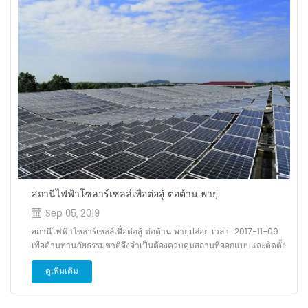
พลังงานหมุนเวียน (FIT) สำหรับ FY2020. ราคาต่อหน่วยที่ลูกค้ารับผิด
ชอบจะเพิ่มขึ้น 0.03 เยน จาก ประจำปีงบประมาณ พ.ศ. 2562 ถึง 2.98
เยน / กิโลวัตต์ ในกรณีของบ้านรุ่นเฉลี่ย (260kWh ของการใช้พลังงาน
รายเดือน) ค่าใช้จ่ายจะเป็น 774 เยน ต่อ เดือนและ 9288 เยน ต่อ ปี. เมื่อ
เทียบกับปีงบประมาณ 2019 ภาระต่อปีเท่ากับ 84 เยนและภาระต่อเดือน
เท่ากับ 7 เยน เงื่อนไขการรับรองใหม่เช่น "ภูมิภาค การใช้ประโยชน์ ข้อ
กำหนด" ราคาซื้อขายไฟฟ้าพลังงานแสงอาทิตย์เชิงพาณิชย์ในปี
ปีงบประมาณ 2563 คือ 13 เยน / กิโลวัตต์ชั่วโมง สำหรับ 10kW หรือ
มากกว่าและน้อยกว่า 50kW, 12 เยน / กิโลวัตต์ชั่วโมง สำหรับ 50kW
หรือมากกว่าและน้อยกว่า 250kW และราคาถูกกำหนดโดยระบบประมูล
สำหรับ 250kW หรือ เพิ่มเติม. ขยายเป้าหมายของระบบการเสนอราคา
แล้ว จาก 500kW หรือมากกว่านั้น ไกล. นอกจากนี้ธุรกิจขนาดเล็กที่เรียก
ว่าการผลิตไฟฟ้าเซลล์แสงอาทิตย์ 10 กิโลวัตต์หรือมากกว่าและน้อยกว่า
50 กิโลวัตต์เป็นข้อกำหนดสำหรับการรับรองความพอดี "การบริโภคเอง
สถานีไฟฟ้าโซลาร์เซลล์เพื่อต่อสู้ ต่อต้าน พายุ
ประเภทข้อกำหนดการใช้ประโยชน์ในท้องถิ่น" เช่นมีไว้สำหรับ บริโภคเอง
Sep 05, 2019
พิมพ์ตอนเกิดภัย ชุด. FIT. ในทางกลับกันระบบ Fit ได้ยุติการสนับสนุน
สถานีไฟฟ้าโซลาร์เซลล์เพื่อต่อสู้ ต่อต้าน พายุปล่อย เวลา: 2017-11-09
สำหรับ ประเภทฟิลด์ แล้ว ประกอบกิจการจำหน่ายไฟฟ้า ไฟฟ้า. การ
เพื่อต้านทานภัยธรรมชาติจึงจำเป็นต้องควบคุมสถานที่ออกแบบและติดตั้ง
บริโภคเอง อัตรา 30% หรือมากกว่านั้นจำเป็นสำหรับการผลิตไฟฟ้า
ไฟฟ้าโซลาร์เซลล์ สถานี หลังจากการก่อสร้างสถานีไฟฟ้าแล้วเสร็จ
พลังงานแสงอาทิตย์ขนาดเล็กเพื่อให้ได้รับการยอมรับว่าเป็นข้อกำหนด
ดูเพิ่มเติม
อย่างไร เพื่อป้องกันภัยธรรมชาติได้อย่างมีประสิทธิภาพบทบาทของการ
สำหรับภูมิภาค การใช้งาน นอกจากนี้ยังจำเป็นต้องมีฟังก์ชันการทำงาน
ดำเนินการและการบำรุงรักษาในภายหลังไม่สามารถมองข้ามไปได้ขั้นตอน
แบบยั่งยืนในกรณีที่ไฟฟ้าดับ ของ พลังงานแสงอาทิตย์สำหรับธุรกิจขนาด
ข้างต้นสามารถอธิบายได้ว่าเป็นการเชื่อมต่อกันและ ขาดไม่ได้ ดังนั้นใน
เล็กในกรณีของ ประเภทเกษตรกรรม การผลิตไฟฟ้าจากพลังงานแสง