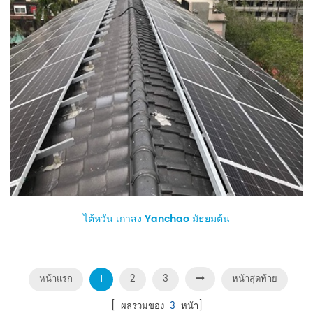
ไต้หวัน เกาสง Yanchao มัธยมต้น
หน้าแรก
1
2
3
หน้าสุดท้าย
[ ผลรวมของ
3
หน้า]