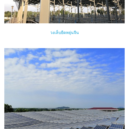
วงเล็บยืดหยุ่นจีน