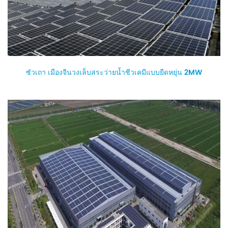
ซัวเถา เมืองจีนวงเล็บสระว่ายน้ำชีวเคมีแบบยืดหยุ่น 2MW