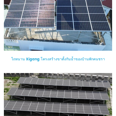
ไถหนาน Xigang โครงสร้างขาตั้งกันน้ำของบ้านพักคนชรา