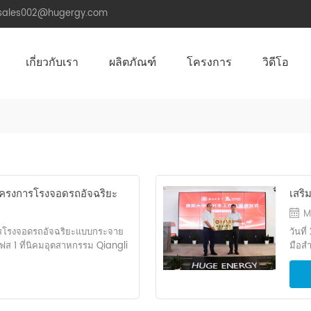
.sales002@hugergy.com
เกี่ยวกับเรา
ผลิตภัณฑ์
โครงการ
วิดีโอ
โครงสร้างติดตั้งหลังคาพลังงานแสงอาทิตย์
โครงสร้างติดตั้งพลังงานแสงอาทิตย์หลังคาโลหะ
โครงสร้างติดตั้งพลังงานแสงอาทิตย์หลังคาซีเมนต์แบน
Aluminum Agri-PV Racking
Flexible 
 โครงการโรงจอดรถอัจฉริยะ
เสริ
ิตย์ Qiangli Jucai เริ่ม
อุตส
M
าร
ทางก
งการโรงจอดรถอัจฉริยะแบบกระจาย
วันท
ศึก
ฟส 1 ที่นิคมอุตสาหกรรม Qiangli
มือส
การ ตัวแทนจากทุกฝ่ายที่เกี่ยวข้อง
Works
ผู้รับจ้างก่อสร้าง เอ็ม ความ
มหาวิ
อี วิศวกรรม และสถาบันการออกแบบ
จากมห
11 รวมตัวกันในสถานที่เพื่อเป็น
เหม่ย