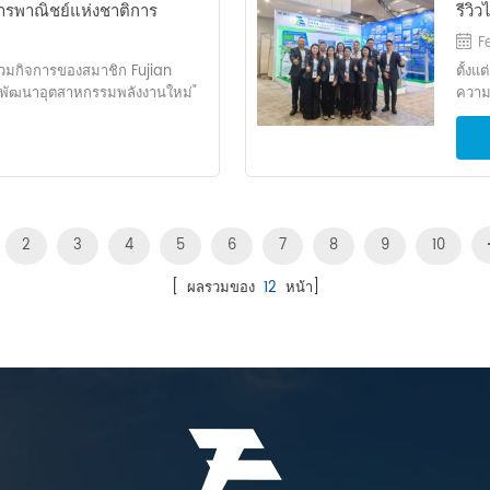
หลังคาเพื่อสร้างชั้นระบายอากาศ
เวลาไ
รพาณิชย์แห่งชาติการ
รีวิ
ng SGT) เป็นองค์กรไฮเทคที่มุ่ง
เป็นป
ะดับพรีเมียมที่ยืนหยัดผ่านการ
ระดับ
วมด้วยพลังงานขนาดใหญ่ใน
ยทางสถาปัตยกรรมและกา...
ทีม R
ห่หยง ประธานสถาบันการออกแบบ
F
กัดก
นการพัฒนาพลังงาน
ประสบ
่า จะมีการจัดตั้งระบบการจัดการ
ารรวมกิจการของสมาชิก Fujian
ตั้งแ
ปรับใ
แบบที
งคับใช้การปฏิบัติตามมาตรฐาน
ัฒนาอุตสาหกรรมพลังงานใหม่"
ความส
ความ
ขวางจ
ดี ทีมงาน eSign จะร่วมมืออย่าง
่ของสหพันธ์อุตสาหกรรมและการ
Inte
ช่วย
อย่า
 เอ็ม ความชื่นชมยินดี ซี การ
 เหตุการณ์ที่ยิ่งใหญ่นี้ได้รวบรวม
ขนาด
การติ
แสงอ
นินการวิจัยทางเทคนิคร่วมกัน
กรรมจำนวนมากเพื่อหารือเกี่ยวกับ
โซลูช
ตอบสน
หลัง
ัติตามความรับผิดชอบด้านความ
สในการพัฒนาในภาคพลังงานใหม่
ขึ้นเ
ใหญ่
ความ
์ด้านวิศวกรรมที่สามารถ
ึง Shi Limin รองเลขาธิการผู้
ทรัพย
ความ
จากค
 BIPV มาใช้ในการสร้างโรงจอดรถ
ม่ของ Acfic, Li Shuai ผู้อำนวย
โอนพล
ติดตั
โปรไฟ
อเป็นการผสมผสานระหว่างพื้นที่
2
3
4
5
6
7
8
9
10
ารพิเศษคาร์บอนต่ำและผู้
เทคนิ
แบบเร
เพศส
่างสร้างสรรค์ ระบบ BIPV ผสานแผง
an รองประธาน บริษัท Fujian
กว้าง
อาทิต
ออกแ
รงจอดรถอย่างล้ำลึก ช่วยให้ใช้
[ ผลรวมของ
12
หน้า]
) Co , Ltd พร้อมด้วย Liu Yahui
การติ
ผลิตไ
ตั้งอ
ที่พักพิง ขณะเดียวกันก็เปลี่ยน
อง Xiamen Ampace
ไต้ฝุ
แรง-ด
เพียง
ล่งพลังงานที่ยั่งยืน ซึ่งรองรับความ
กันที่ ใหญ่ พลังงานในการทำงาน
เยี่
60 เม
เหล็ก
าโดยตรง โมเดล “เพิ่มมูลค่าเชิง
าพสูงของอุตสาหกรรมพลังงานใหม่
แล้ว 
การร
ความท
ังงาน” นี้ถือเป็นโซลูชันคาร์บอนต่ำ
ย่างอบอุ่นโดย ใหญ่Lai Hongze
พัฒนา
ช่วย
ได้ง่
ชิงพาณิชย์และอุตสาหกรรม โรง
China รองผู้จัดการทั่วไป,
เป็นผ
ความ
ลดต้
บาทของพื้นที่จอดรถแบบเดิมใหม่
ดับสูงอื่น ๆ ในระหว่างการ
แม่น
เหนือ
แวดล้
ล่านี้ให้กลายเป็นหน่วยผลิตพลังงาน
ของ New Energy ให้การนำเสนอ
สวยง
ช่วย
แสงอา
ได้เอง ลดต้นทุนพลังงานในการ
ของ บริษัท จุดแข็งทางเทคโนโลยี
ประส
ซี-ปร
แสดง
น์ทางเศรษฐกิจในระยะยาว โดยการ
ฐานะสมาชิกสภาของสมาคม ใหญ่
การให้
รับผ