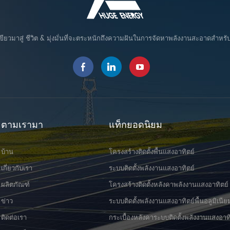
สามา
้าหมุนเวียน ช่วยให้บริษัทต่างๆ
กรรมที่แข็งแกร่งด้วยความ
อย่า
60 เม
่อยคาร์บอนและปรับปรุงภาพ
ึ้งและนวัตกรรมที่คิ�
ยืดห
โครง
ที่สุดแ...
ก่อสร
ปลูก
ขียวมาสู่ ชีวิต & มุ่งมั่นที่จะตระหนักถึงความฝันในการจัดหาพลังงานสะอาดสำหรั
ต้อง
เป็น
เพิ่
ระบบ
Huge
เคเบ
โปรไฟ
รองรั
แมกน
ต่อกั
ตรวจส
เสถี
รวดเร
จากสา
ข่าย
รบกว
ตามเรามา
แท็กยอดนิยม
เฉพา
ประส
ยิ่งข
และหิ
และนว
ปฏิบ
บ้าน
โครงสร้างติดตั้งพื้นแสงอาทิตย์
การต
เกี่ยวกับเรา
ระบบติดตั้งพลังงานแสงอาทิตย์
มหาว
เสถีย
ผลิตภัณฑ์
โครงสร้างติดตั้งหลังคาพลังงานแสงอาทิตย์
ตระหน
จำนวน
ข่าว
ระบบติดตั้งพลังงานแสงอาทิตย์พื้นอลูมิเนีย
เทียบ
ติดต่อเรา
กระเบื้องหลังคาระบบติดตั้งพลังงานแสงอาท
หน่วย