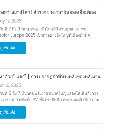
้ายสำนักงาน ทั้งสองฝ่ายได้หารือกันในเชิงลึกเกี่ยวกับการ
ฝังความสามารถ ความร่วมมือด้านการวิจัย และการแก้ไข
งสว่างมาสู่โลก! สำรวจช่วงเวลาอันยอดเยี่ยมของ
าทางเทคโนโลยีหลักผ่านสำนักงาน และได้บรรลุข้อตกลง
งานมหาศาลที่งาน Intersolar Europe 2025
วัตกรรมหลายฉบับเกี่ยวกับเทคโนโลยีโฟโตวอลตาอิคที่ล้ำ
ay 12, 2025
ในพิธีลงนาม ประธาน Lai ได้ต้อนรับทีมผู้บริหารจาก
ต่วันที่ 7 ถึง 9 พฤษภาคม ทั่วโลกพีวี งานอุตสาหกรรม
ทยาลัย Jimei อย่างอบอุ่น และให้คำมั่นว่าบริษัทจะลงทุน
solar Europe 2025 เปิดตัวอย่างยิ่งใหญ่ที่เมืองมิวนิค
ากรอย่างเต็มที่เพื่อสนับสนุนการพัฒนาเวิร์กสเตชันสำหรับ
ทศเยอรมนีใหญ่ Energy สร้างความประทับใจด้วย
ต เขาแสดงความหวังว่าความร่วมมือครั้งนี้จะจุดประกาย
ดูเพิ่มเติม
ัณฑ์หลักที่หลากหลายและล้ำสมัยพีวี โซลูชั่นระบบ ด้วย
ลักดันใหม่ให้กับบริษัท ศาสตราจารย์ Wang จาก
สามารถทางเทคนิคระดับมืออาชีพและบริการที่มี
ทยาลัย Jimei ยังกล่าวอีกว่ามหาวิทยาลัยจะใช้จุดแข็งใน
ทธิภาพ บริษัทจึงดึงดูดผู้เชี่ยวชาญในอุตสาหกรรมและผู้
วิชาและทรัพยากรบุคลากรเพื่อกระชับความร่วมมือกับ
มชมจำนวนมาก กลายเป็นหนึ่งในไฮไลท์ที่ได้รับความนิยม
ร จัดเตรียมแพลตฟอร์มการเติบโตที่เป็นรูปธรรมสำหรับ
ุดของนิทรรศการ ในฐานะผู้จัดหามืออาชีพของพีวีระบบการ
ึกษาระดับบัณฑิตศึกษา ร่วมกันเอาชนะความท้าทายทาง
มาด้วย“ แสง” | การปรากฏตัวที่ทรงพลังของพลังงาน
้งมีส่วนร่วมอย่างลึกซึ้งในตลาดพลังงานยุโรปใหญ่พีวีโซลูชัน
นโลยี และส่งเสริมการอัปเกรดซ้ำ�
ใหญ่ที่ Key Energy 2025 ในอิตาลี
ำหรับเชิงพาณิชย์ในยุโรป-ที่อยู่อาศัยและไฟฟ้าภาคพื้นดิน
ar 10, 2025
ใหญ่ปลูกส. นวัตกรรมตามสถานการณ์ทำให้พลังงานแสง
ต่วันที่ 5 ถึง 7 มีนาคมพลังงานขนาดใหญ่แสดงให้เห็นถึงการ
ย์สว่างไสวทั่วทั้งยุโรป ตอบสนองสภาพแวดล้อมที่ซับซ้อน
ญหาระบบการติดตั้ง PV ที่มีประสิทธิภาพสูงและมีเสถียรภาพ
วามต้องการที่หลากหลายของยุโรปใหญ่พลังงานเปิดตัว
การใช้พลังงานสำคัญในอิตาลีปี 2025 โดยเน้นถึงเสน่ห์ที่
ั่นที่ปรับแต่งได้: ระบบบัลลาสต์บนหลังคา:มีการออกแบบหัว
ดูเพิ่มเติม
เอกลักษณ์ของอุตสาหกรรม PV จีนในเมืองศิลปะ Rimini
ัดที่เป็นเอกลักษณ์เฉพาะเพื่อให้ติดตั้งง่ายและมีประสิทธิภาพ
ศการได้รวบรวมผู้เข้าร่วมงานกว่า 1,500 คนและผู้เข้าชม
ดเด่น รองรับการติดตั้งอย่างรวดเร็วในสถานการณ์ต่างๆ รวม
่า 120,000 คน อิตาลี เป็นตั้งอยู่ในยุโรปใต้เพลิดเพลินไอที่
เมนต์และเมตาลหลังคา ช่วยให้โครงสร้างมีความมั่นคงและ
างภูมิศาสตร์ที่เหนือกว่าของเทือกเขา Apennine และทะเล
ัย พร้อมทั้งลดความเสี่ยงในการก่อสร้างและต้นทุนด้าน
เตอร์เรเนียน มีการอาบน้ำในแสงแดดมากมายตลอดทั้งปีและ