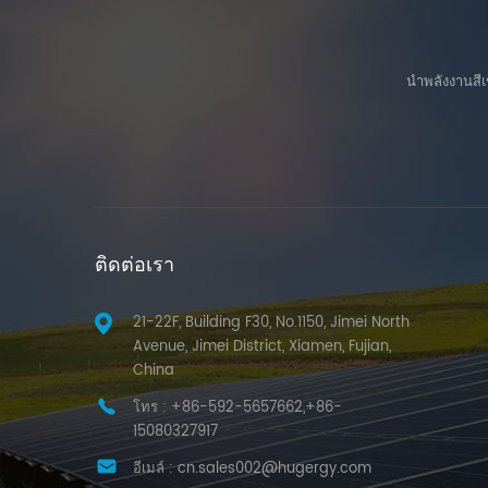
แทนที่เชื้อเพลิงฟอสซิลด้วยไฟฟ
Energy ได้สร้างสถานะอุตสาห
บรรลุเป้าหมายในการลดการปล
เชี่ยวชาญด้านเทคนิคอย่างลึกซ
ลักษณ์สีเขียวของตนได้ โดยท้าย
นำพลังงานสีเ
ติดต่อเรา
21-22F, Building F30, No.1150, Jimei North
Avenue, Jimei District, Xiamen, Fujian,
China
โทร :
+86-592-5657662,+86-
15080327917
อีเมล์ :
cn.sales002@hugergy.com