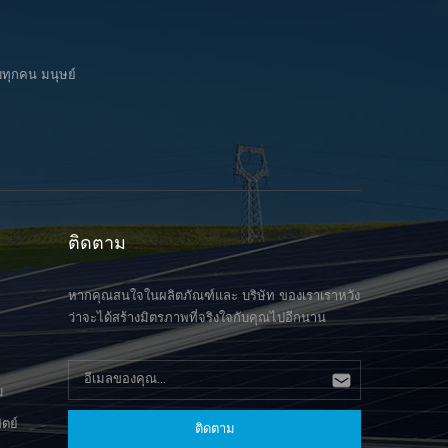
รถทนต่อความเร็วลมได้สูงถึง 42 m/s ด้วยระยะยาวเกือบ
งรวดเร็วด้วยการหมุน 90 องศาอย่างง่ายดาย ให้ความ
ตรและหัวสูง 10 เมตรทำให้เป็นคู่ที่สมบูรณ์แบบสำหรับ
ยุ่นสูงและใช้งานได้หลากหลาย ช่วยลดระยะเวลาการ
การ PV ที่ยกระดับการเกษตรเช่นสวนมะกอกและไร่องุ่นซึ่ง
้างได้อย่างมาก แปและการเสริมความแข็งแกร่งไม่จำเป็น
อย่างกว้างขวางในประเทศอิตาลี การออกแบบโครงสร้างที่
บทุกคน มนุษย์
มีรูหน้าแปลนบนแผ่นหน้าแปลนด้านบนและด้านล่าง จึงช่วย
เอกลักษณ์ของสายเคเบิลอัดแรงใช้ความตึงเครียดเฉพาะกับ
มเสถียรภาพของแปและความต้านทานการดัดได้อย่างมาก
เพื่อตอบสนองความต้องการของการวางโมดูล PV สาย
 Energy ยึดมั่นในคุณภาพเป็นพื้นฐานเสมอ โดยคัดสรร
ิลโมดูลที่จัดเรียงแบบขนานสองแบบบนมีบทบาทของการ
ล์อลูมิเนียมคุณภาพสูงอย่างเคร่งครัดสังกะสี-อัล-
บและแก้ไขโมดูลสายเคเบิลแบกโหลดหนึ่งตัวที่ต่ำกว่าเชื่อม
ีเซียม วัสดุที่ตรงตามมาตรฐานสากล บริษัทได้จัดทำระบบ
บสายเคเบิลโมดูลในทิศทางเดียวกันที่ด้านล่างของก้านผูก
อบห่วงโซ่อุปทานแบบดิจิทัลเต็มรูปแบบเพื่อให้ตอบสนองได้
ยร ผ่านการออกแบบสายเคเบิลที่รับน้ำหนักและความเครียด
็วและรับรองคุณภาพตั้งแต่การผลิตจนถึงการจัดส่ง เครือ
ยเคเบิลของโมดูลและการออกแบบที่เกี่ยวข้องอื่น ๆ การ
บริการหลังการขายที่ครอบคลุมและการสนับสนุนทางเทคนิค
นของสายเคเบิลโมดูลสามารถควบคุมได้อย่างมี
ะพื้นที่ทำให้ความร่วมมือระยะยาวในตลาดยุโรปแข็งแกร่ง
ติดตาม
ิทธิภาพและความต้านทานต่อโหลดภายนอกเช่นแรงดันลม
ึ้น มองไปข้างหน้าใหญ่พลังงานจะเดินหน้าพัฒนาบูรณาการ
มะสามารถปรับปรุงได้ ระบบได้ให้ความร่วมมือกับห้อง
ัตกรรม...
ัติการวิศวกรรมลม CPP & RWDI ระหว่างประเทศและได้รับ
หากคุณสนใจในผลิตภัณฑ์และ บริษัท ของเราเราหวัง
รวจสอบโครงสร้างและการคำนวณโดยอาจารย์
ว่าจะได้สร้างมิตรภาพที่จริงใจกับคุณไปอีกนาน
ิทยาลัยที่ได้รับความนิยม โครงสร้างการสนับสนุนมีความ
รและสามารถนำไปใช้กับภูมิประเทศที่ซับซ้อนต่าง ๆ เพื่อ
ักถึงความสามารถที่ติดตั้งที่ใหญ่ขึ้น นอกจากนี้ยังช่วยลด
กองฐานที่ต้องการลดต้นทุนการลงทุนลง 5% ถึง 10% เมื่อ
ม
กับสถานีพลังงานแบบดั้งเดิม ในการตอบสนองเจ้าหน้าที่จาก
ิตย์
งานบริหารพลังงานอิตาลีและหน่วยงานด้านสิ่งแวดล้อมได้