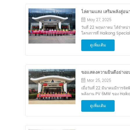
สักขีพยานการเปิดตัวโครงการพลั
บนลานจอดรถบนดาดฟ้าของนิ
ไล่ตามแสง เสริมพลังสู่อ
แห่งใหม่ โดยใช้โซลูชัน BIP
แบบกระจาย 6MW ของ HA
ผลิตติดตั้งรวมอยู่ที่ 3.596 เม
May 27, 2025
บริโภคเองโดยส่งพลังงานส่วนเ
โครงข่ายไฟฟ้าสำเร็จแล้ว
วันที่ 22 พฤษภาคม ได้จำหน่
โครงการคาดว่าจะสร้างได้ประม
โครงการที่ Haikong Specia
ชั่วโมงต่อปี , กับ คาดการณ์ร
Huizhou, Guangdong ลงทุน
สูงถึง 75 ล้านหยวน ระบบมีกำ
ดูเพิ่มเติม
กับบริษัทในเครือ M วิศวกรร
ไฟฟ้าภายในสิ้นเดือนกรกฎาคมแ
เชื่อมต่อกับกริดได้สำเร็จ ด้
ในเดือนสิงหาคม ในพิธีวางศิลา
ของทีมโครงการ การก่อสร้างจึ
โครงการจาก Qiangli Jucai กล่
พลังงานสีเขียวนี้ ปลูก คาดว่า
ความปลอดภัยเป็นอันดับแรก ค
ชั่วโมงต่อปี และลดการปล่อย
ความโปร่งใส ในการแสวงหา -
ขอแสดงความยินดีอย่างอบอ
5,500 ตันต่อปี นับเป็นการสร้
- เราจะเสริมสร้างการจัดการ
ผลิตพลังงาน PV 6MW ข
เปลี่ยนแปลงไปสู่การใช้พลั
Mar 25, 2025
ทำให้โครงการที่จอดรถ PV บน
แห่งนี้ ใหญ่ พลังงาน พลังงาน
Huizhou, Guangdong!
เมื่อวันที่ 22 มีนาคมมีการจัด
มาตรฐานระยะยาวภายใต้ดวงอา
โลหะ หลังคาใช้โปรไฟล์อลูมิเ
พลังงาน PV 6MW ของ Haikon
บริษัทรับเหมาก่อสร้าง เอ็ม คว
การกัดกร่อน การออกแบบที่น
Guangdong ซึ่งลงทุนด้วยพ
วิศวกรรม ขอแสดงความยินดีกั
ขณะที่ให้การปกป้องที่แข็งแกร
ดูเพิ่มเติม
โดย บริษัท ย่อย วิศวกรรมการ
ต้นโครงการที่ประสบความสำเร
พายุไต้ฝุ่นและฝนตกหนัก หลั
EPC ทำเครื่องหมายการเริ่มต
แน่ว่า “เพื่อให้มั่นใจว่าจะส่
กับหลังคาโดยไม่ทะลุชั้นกันน้
ตัวแทนจากพลังงานขนาดใหญ่ท
และตรงเวลา เราจะรวบรวมที
นอกจากนี้ ระบบติดตั้งยังผส
ผู้นำโครงการและฝ่ายอื่น ๆ รว
ควบคุมความปลอดภัยและเป้
เพิ่มประสิทธิภาพ" โดยปรับร
เวลาสำคัญนี้ Guangdong H
เวลา เราจะปฏิบัติตามขั้นตอน