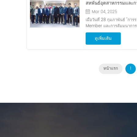
พลังงานแสงอาทิตย์ โมดูล และ
สหพันธ์อุตสาหกรรมและกา
Technology Co. , Ltd (Haiko
เคร่งครัดเพื่อส่งมอบโครงการร
ตามธรรมชาติ ช่วยลดอุ
สัมมนาพลังงานใหม่รวบร
เน้นการผลิตแก้วความปลอดภั
ทดสอบของเวลา” นายเจิ้ง ไ
Mar 04, 2025
การสำรวจโอกาสใหม่ ๆ ใ
แห่งที่ 11 ยังได้กล่าวอีกด้วยว
เมื่อวันที่ 28 กุมภาพันธ์ "ก
คุณภาพแบบครบวงจร และจะบั
Member และการสัมมนาการพ
การดำเนินการอย่างเคร่งครัด 
จัดโดยหอการค้าพลังงานใหม
ใกล้ชิดกับ Qiangli Jucai และ
ดูเพิ่มเติม
พาณิชย์ (ACFIC) ทั้งหมดในจีน
ก่อสร้าง อี วิศวกรรมที่จะดำเ
บริษัท สมาชิกและผู้นำอุตสาห
พัฒนาโซลูชั่นมาตรฐาน ปฏิบ
แนวโน้มที่ทันสมัยและโอกา
ปลอดภัย และสะสมประสบการณ
ในช่วงบ่ายตัวแทนคนสำคัญรวมถ
ถ่ายทอดได้ การนำเทคโนโลยี
บริหารของหอการค้าพลังงานให
พลังงานแสงอาทิตย์อัจฉริยะถื
หน้าแรก
1
การแผนกสมาชิกของคณะกรรมก
ใช้สอยและคุณค่าที่ยั่งยืนอย
บริหารองค์กรเช่น Liao Zhin
โซลาร์เซลล์เข้ากับโครงสร้างโ
Enterprises เลสTer (Xiamen
งานได้สองแบบ คือ ให้ร่มเงาและ
ผู้อำนวยการฝ่ายการตลาดข
พื้นที่ที่ไม่ได้ใช้ให้กลายเป็นแห
Technology Co , Ltd รวมตัว
ต้องการในการชาร์จรถยนต์ไฟฟ้
ร่วมกันในการพัฒนาที่มีคุณภ
พื้นที่ + การเปลี่ยนผ่านด้านพล
คณะผู้แทนได้รับการต้อนรับอ
ที่เหมาะสมสำหรับการใช้งานเ
ประธานของ Energy, Greater 
จอดรถอัจฉริยะ BIPV นิยามบท
Wang Qiaojun และผู้บริหารระ
ด้วยการเปลี่ยนพื้นที่จอดรถเห
สัมมนา ใหญ่ ความเป็นผู้นำ
ช่วยให้สามารถใช้ไฟฟ้าสะอาด
เชิงลึกเกี่ยวกับวัฒนธรรมหลัก
ดำเนินงาน และสร้างประโยช
และแผนกลยุทธ์ในอนาคต ใน