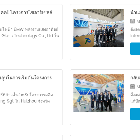
งงานสีเขียวนี้ โครงการนี้ตั้งอยู่
แผ่นป
คมอุตสาหกรรม Qiangli Jucai
ปลูก
นาคต! โครงการโซลาร์เซลล์
นำแส
V แบบบูรณาการ โดยมีกำลังการ
ปัญห
IKONG SGT เชื่อมต่อกับ
พลัง
กะวัตต์ . ดำเนินการภายใต้ “การ
เชิงน
M
กินเข้าสู่ระบบไฟฟ้า” แบบจำลอง
สมัย 
ายไฟฟ้า 6MW พลังงานแสงอาทิตย์
ตั้งแ
าณ ไฟฟ้า 3.9 ล้านกิโลวัตต์
มหาวิ
l Glass Technology Co., Ltd ใน
Inter
ายได้รวมตลอดวงจรชีวิต 25 ปีว่าจะ
ทรัพย
โดย ใหญ่ พลังงานและทำสัญญา
ประเ
หนดเชื่อมต่อเข้ากับโครงข่าย
บัณฑิ
มการก่อสร้าง คุณ ภายใต้กรอบ EPC
ผลิตภ
ละจะได้รับการอนุมัติขั้นสุดท้าย
แรงผ
วยความร่วมมืออย่างมีประสิทธิภาพ
ความ
ฤกษ์ คุณหลิว เหว่ย หัวหน้า
มหาวิ
งแล้วเสร็จในเวลาเพียง 50 วันเศษ
ประสิ
าวเน้นย้ำว่า “ เราต้องยึดมั่นใน
สาขา
จะผลิตไฟฟ้าได้ 6 ล้านกิโลวัตต์
เยี่ย
ุณภาพเป็นพื้นฐาน และปฏิบัติตาม
องค์ก
ก๊าซคาร์บอนไดออกไซด์ได้มากกว่า
สูงส
 รางวัลโครงการ PV คุณภาพสูง
นักศ
ุ่นในการเริ่มต้นโครงการ
กลับ
างแรงผลักดันใหม่ให้กับการ
ติดตั
กระบวนการและทำงานร่วมกันเพื่อ
เทคโ
อง Haikong Sgt ใน
ขนาด
งงานคาร์บอนต่ำของสวนสาธารณะ
ระบบส
M
ดาดฟ้าแห่งนี้เป็นโครงการ
แสงอาทิตย์ ระบบติดตั้งสำหรับ
ขนาด
พิธีที่ก้าวล้ำสำหรับโครงการผลิต
ตั้งแ
ทิตย์! - คุณเหลียน ผู้แทนจาก
นียมที่มีความแข็งแรงสูงและทนต่อ
อาทิต
g Sgt ใน Huizhou จังหวัด
แก้ปั
ามชื่นชมยินดี ซี การก่อสร้าง อี
้ำหนักเบาช่วยลดภาระบนหลังคาใน
และค
ลังงานขนาดใหญ่และดำเนินการ
สูงใน
บ Qiangli Jucai สำหรับการเริ่ม
่งต่อสภาพอากาศที่รุนแรง เช่น
โซลูช
ก่อสร้างที่งดงามในฐานะผู้รับเหมา
เป็น
็จ และให้คำมั่นสัญญาอย่างแน่ว
งคาเหล็ก แคลมป์ช่วยให้แนบสนิท
เข็มข
้นอย่างเป็นทางการของโครงการ
นิทรร
งมอบได้อย่างปลอดภัย มีคุณภาพสูง
ำ ทำให้การติดตั้งง่ายและสะดวก
ที่โด
ีมวิศวกรรมการก่อสร้างที่งดงาม
มากกว
มงานระดับแนวหน้าโดยยึดหลักการ
านแนวคิด "ฉนวนกันความร้อนและ
ถึงซี
มตัวกันเพื่อเป็นสักขีพยานในช่วง
ตั้งท
าหมายคือการส่งมอบตามกำหนด
ะยะห่างระหว่างหลังคาให้เหมาะสม
ปลอดภ
aikong Special Glass
เมดิ
การปฏิบัติงานมาตรฐานอย่าง