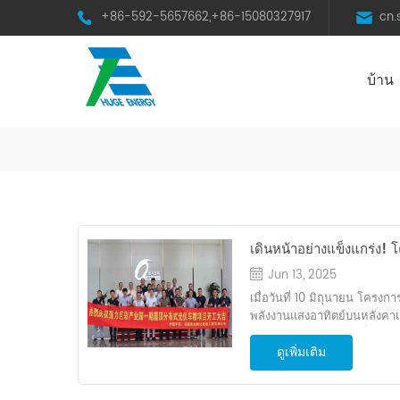
+86-592-5657662,+86-15080327917
cn
บ้าน
HST Horizontal Single-Axis Tracker
เดินหน้าอย่างแข็งแกร่ง!
แบบกระจายพลังงานแสงอาท
Jun 13, 2025
ดำเนินการอย่างเป็นทางก
เมื่อวันที่ 10 มิถุนายน โคร
พลังงานแสงอาทิตย์บนหลังคาเ
Jucai ได้เริ่มต้นอย่างเป็นทาง
ดูเพิ่มเติม
รวมถึงผู้พัฒนา Qiangli Jucai 
ชื่นชมยินดี ซี การก่อสร้าง 
CECI สถาบันการออกแบบแห่งที่ 