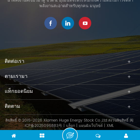
นำพลังงานสีเขียวมาสู่ ชีวิต & มุ่งมั่นที่จะตระหนักถึงความฝันในการจัดหา
พลังงานสะอาดสำหรับทุกคน มนุษย์
ติดต่อเรา
ตามเรามา
แท็กยอดนิยม
ติดตาม
ลิขสิทธิ์ © 2015-2026 Xiamen Huge Energy Stock Co.,Ltd.สงวนลิขสิทธิ์
闽
ICP备2025096883号
|
บล็อก
|
แผนผังเว็บไซต์
|
XML