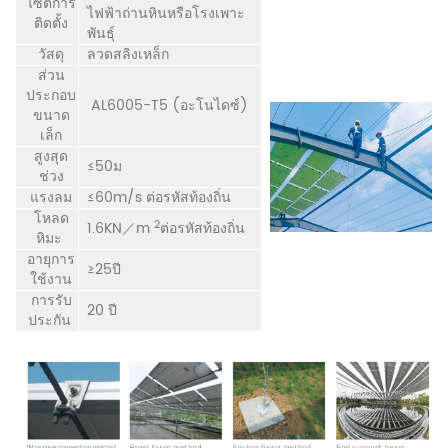
ไซต์การ
ไฟฟ้าถ่านหินหรือโรงเพาะ
ติดตั้ง
พันธุ์
วัสดุ
ลวดสลิงเหล็ก
ส่วน
ประกอบ
AL6005-T5 (อะโนไดซ์)
ขนาด
เล็ก
สูงสุด
≤50ม
ช่วง
แรงลม
≤60m/s ต่อรหัสท้องถิ่น
โหลด
2
1.6KN／m
ต่อรหัสท้องถิ่น
หิมะ
อายุการ
≥25ปี
ใช้งาน
การรับ
20 ปี
ประกัน