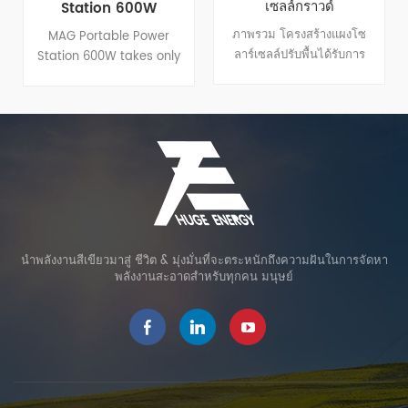
เซลล์กราวด์
Station 600W
ภาพรวม โครงสร้างแผงโซ
MAG Portable Power
ลาร์เซลล์ปรับพื้นได้รับการ
Station 600W takes only
ออกแบบเพื่อเพิ่มการผลิต
2 hours to recharge 80%
ไฟฟ้าโดยการตั้งค่ามุมตาม
battery of the power
ฤดูกาลที่เปลี่ยนแปลง มัน
station through the wall
สามารถบรรลุฝาครอบมุมที่
outlet and 60W PD USB-
แตกต่างกัน NS 1'-60 ผ่าน
C port simultaneously.
คู่มือหรือด้วยมอเตอร์ไฟฟ้า
You can also recharge
เหล็กกล้าคาร์บอนถูกนำมาใช้
your power station with
เป็นวัสดุหลักสำหรับโครงสร้าง
an AC adapator when at
เพื่อให้มั่นใจถึงเสถียรภาพ
home, through the car
ทั้งหมด
outlet during a road trip
นำพลังงานสีเขียวมาสู่ ชีวิต & มุ่งมั่นที่จะตระหนักถึงความฝันในการจัดหา
or simply use MAG
พลังงานสะอาดสำหรับทุกคน มนุษย์
Portable Power Station
600W