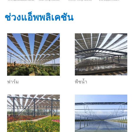
ช่วงแอ็พพลิเคชัน
ฟาร์ม
พืชน้ำ