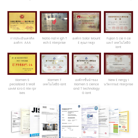
การประเมินเครดิต
Natio
nal
H
igh
T
องค์กร Solar Mount
Fujian
S
cie
n
ce
องค์กร
AAA
ech
E
nterprise
E
คุณภาพสูง
และ
T
เทคโนโลยี
G
iant
Xiamen
S
Xiamen
T
องค์กร
ชั้นนำ
ของ
New
E
nergy
I
pecialized
S
Mall
เทคโนโลยี
G
iant
Xiamen
S
cience
นวัตกรรม
E
nterprise
และ
M
icro
E
nte
rpr
and
T
technology
ises
G
iant