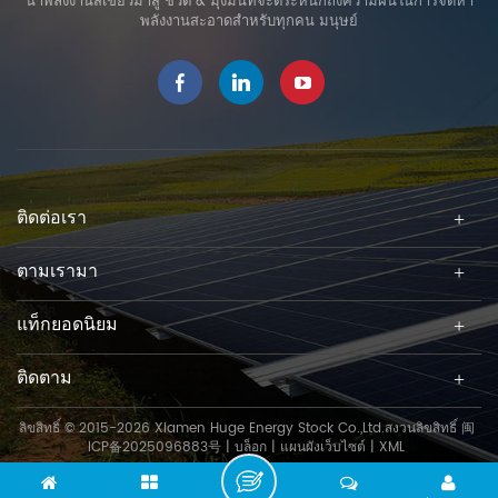
นำพลังงานสีเขียวมาสู่ ชีวิต & มุ่งมั่นที่จะตระหนักถึงความฝันในการจัดหา
พลังงานสะอาดสำหรับทุกคน มนุษย์
ติดต่อเรา
ตามเรามา
แท็กยอดนิยม
ติดตาม
ลิขสิทธิ์ © 2015-2026 Xiamen Huge Energy Stock Co.,Ltd.สงวนลิขสิทธิ์
闽
ICP备2025096883号
|
บล็อก
|
แผนผังเว็บไซต์
|
XML