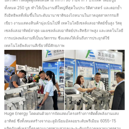
นิทรรศการดึงดูดผู้แสดงสินค้ามากกว่า 90 รายจาก 7 ประเทศ โดยมีบูธ
ทำให้เป็นงานที่ใหญ่ที่สุดในประวัติศาสตร์
ทั้งหมด 250 บูธ
และตอกย้ำ
ถึงอิทธิพลที่เพิ่มขึ้นในระดับนานาชาติของไถหนานในภาคอุตสาหกรรมสี
งานแสดงสินค้ามุ่งเน้นไปที่
เขียว
เทคโนโลยีเซลล์แสงอาทิตย์ขั้นสูง วัสดุ
เซลล์แสงอาทิตย์ล่าสุด แผงเซลล์แสงอาทิตย์ประสิทธิภาพสูง และเทคโนโลยี
การแปลงพลังงานที่เป็นนวัตกรรม ซึ่งแสดงให้เห็นถึงการประยุกต์ใช้
เทคโนโลยีพลังงานสีเขียวที่มีศักยภาพ
Huge Energy โดดเด่นด้วยการจัดแสดงโครงสร้างการติดตั้งพลังงานแสง
อาทิตย์ ซึ่งทั้งหมดสร้างจากอะลูมิเนียมอัลลอยระดับพรีเมียม 6055-T5
ผลิตภัณฑ์เหล่านี้ตรงตามมาตรฐานสากลและระดับภูมิภาคหลายมาตรฐาน