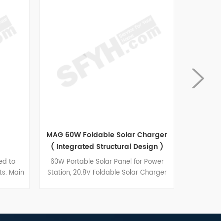
MAG 60W Foldable Solar Charger
Ballast S
( Integrated Structural Design )
to
60W Portable Solar Panel for Power
Quick an
 Main
Station, 20.8V Foldable Solar Charger
photovolt
p
with Mc4/DC5521/Anderson/XT60
snap-fitte
Cable & USB/Type-C port Outputs,
channelled
th,
23% High Efficiency IP65 Waterproof 2
ballast. Pro
 are
Kickstands for Outdoor Camping RV
resistant to