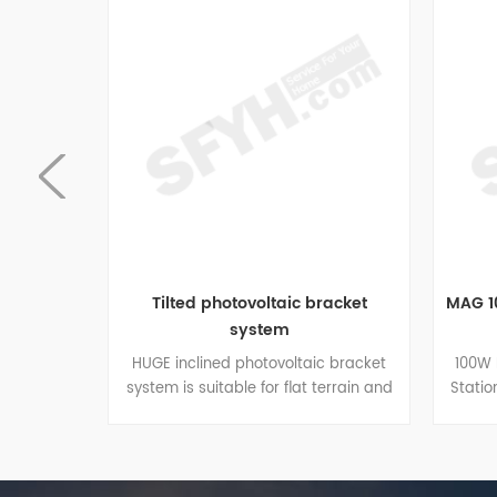
Tilted photovoltaic bracket
MAG 100W
system
(
ังคาเรียบ
HUGE inclined photovoltaic bracket
100W Por
ีมุมเอียง
system is suitable for flat terrain and
Station, 
ที่ยึด
various uneven slopes, with strong
with DC55
ช้ระดับ
wind and snow resistance. System
Outputs
แบบปรับ
stability, large-span design, minimal
Waterpro
งการและ
installation components, and low cost.