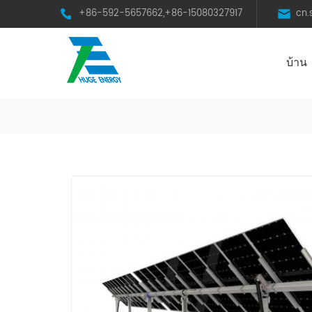
+86-592-5657662,+86-15080327917
cn
บ้าน
HST Horizontal Single-Axis Tracker