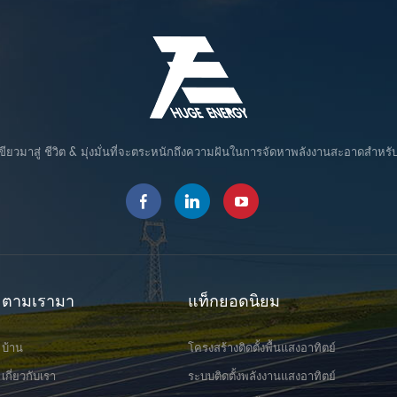
compatible with varied solar mod
Patented structure design guara
shorter installation time to sa
construction cost.
ขียวมาสู่ ชีวิต & มุ่งมั่นที่จะตระหนักถึงความฝันในการจัดหาพลังงานสะอาดสำหรั
ตามเรามา
แท็กยอดนิยม
บ้าน
โครงสร้างติดตั้งพื้นแสงอาทิตย์
เกี่ยวกับเรา
ระบบติดตั้งพลังงานแสงอาทิตย์