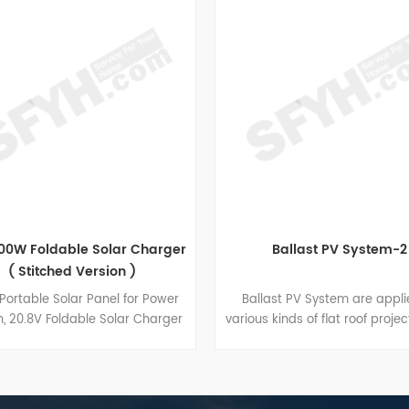
 Foldable Solar Charger
Ballast PV System-2
 Stitched Version )
table Solar Panel for Power
Ballast PV System are applied 
20.8V Foldable Solar Charger
various kinds of flat roof projects.
21 Cable & USB/Type-C port
components made of hot-di
, 23% High Efficiency IP65
galvanized steel have good
of 2 Kickstands for Outdoor
performance of structure streng
Camping RV Trip.
stability and anti-corrosion, and