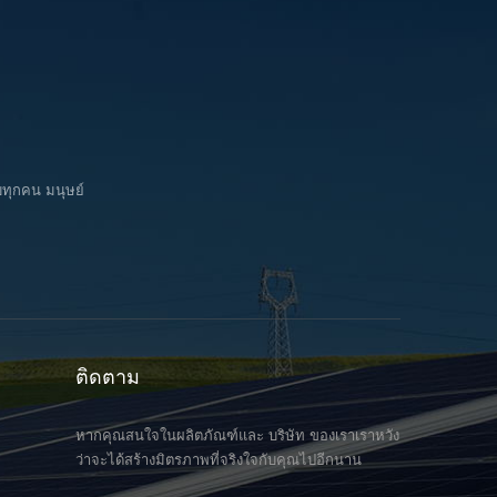
ules.
Trip.
corrosion at
ntees
long-term 
ve
each block 
in both 
บทุกคน มนุษย์
ติดตาม
หากคุณสนใจในผลิตภัณฑ์และ บริษัท ของเราเราหวัง
ว่าจะได้สร้างมิตรภาพที่จริงใจกับคุณไปอีกนาน