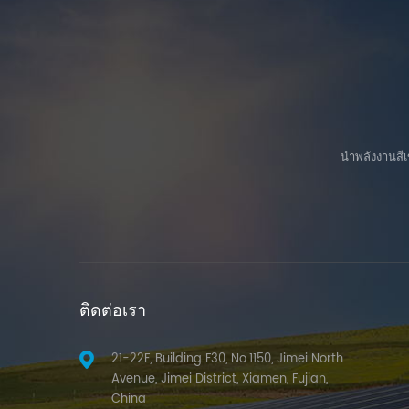
เหมาะสม
Adjustable angles from east, west,
ขั้นสูง
north, and south, suitable for various
ที่ และ
inclined terrain. By using a pile driver
รวดเร็ว
to drive the foundation into the
ground, construction is simple and
installation efficiency is high.
นำพลังงานสีเ
ติดต่อเรา
21-22F, Building F30, No.1150, Jimei North
Avenue, Jimei District, Xiamen, Fujian,
China