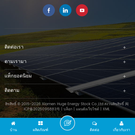
ติดต่อเรา
ตามเรามา
แท็กยอดนิยม
ติดตาม
ลิขสิทธิ์ © 2015-2026 Xiamen Huge Energy Stock Co.,Ltd.สงวนลิขสิทธิ์
闽
ICP备2025096883号
|
บล็อก
|
แผนผังเว็บไซต์
|
XML
บ้าน
ผลิตภัณฑ์
ติดต่อ
เกี่ยวกับเรา