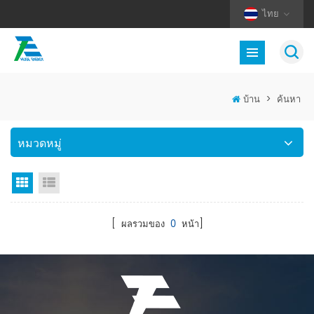
ไทย
บ้าน
>
ค้นหา
หมวดหมู่
มุมมองตาราง
มุมมองรายการ
[ ผลรวมของ
0
หน้า]