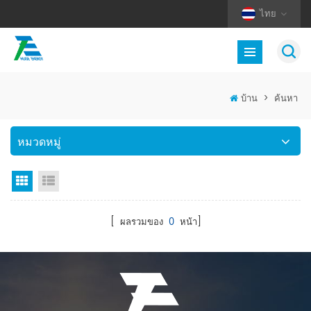
ไทย
บ้าน
>
ค้นหา
หมวดหมู่
มุมมองตาราง
มุมมองรายการ
[ ผลรวมของ
0
หน้า]