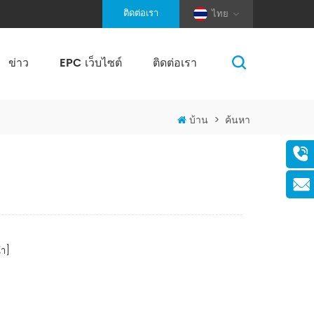
ติดต่อเรา
ไทย
ข่าว
EPC เว็บไซต์
ติดต่อเรา
(Pole And Wire) Solar Racking
บ้าน
>
ค้นหา
า]