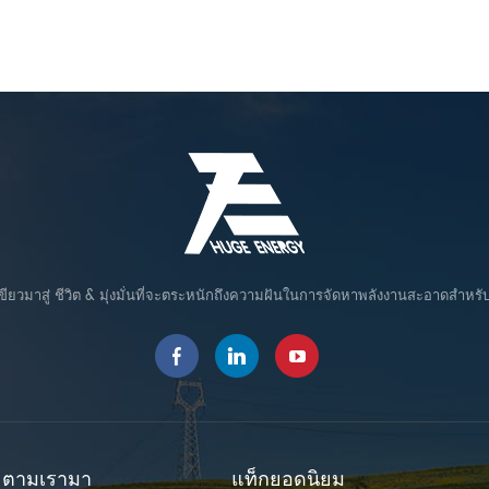
ขียวมาสู่ ชีวิต & มุ่งมั่นที่จะตระหนักถึงความฝันในการจัดหาพลังงานสะอาดสำหรั
ตามเรามา
แท็กยอดนิยม