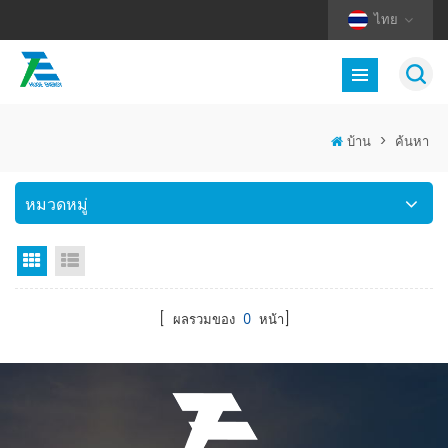
ไทย
บ้าน
>
ค้นหา
หมวดหมู่
มุมมองตาราง
มุมมองรายการ
[ ผลรวมของ
0
หน้า]