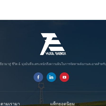
ขียวมาสู่ ชีวิต & มุ่งมั่นที่จะตระหนักถึงความฝันในการจัดหาพลังงานสะอาดสำหรั
ตามเรามา
แท็กยอดนิยม