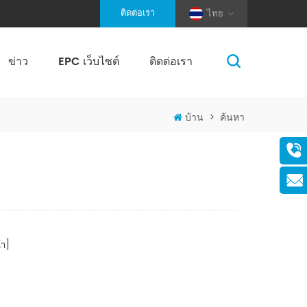
ติดต่อเรา
ไทย
ข่าว
EPC เว็บไซต์
ติดต่อเรา
(Pole And Wire) Solar Racking
บ้าน
>
ค้นหา
า]