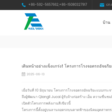
+86-592-5657662,+86-15080327917
cn
บ้าน
HST Horizontal Single-Axis Tracker
เดินหน้าอย่างแข็งแกร่ง! โครงการโรงจอดรถอัจฉริ
2025-06-13
เมื่อวันที่ 10 มิถุนายน โครงการโรงจอดรถอัจฉริยะแบบกระจา
ถึงผู้พัฒนา Qiangli Jucai ผู้รับจ้างก่อสร้าง
เอ็ม
ความชื่นชม
เปิดตัวโครงการพลังงานสีเขียวนี้
โครงการนี้ตั้งอยู่บนลานจอดรถบนดาดฟ้าของนิคมอุตสาหกรรม