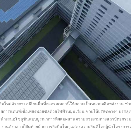
มใหม่ด้วยการเปลี่ยนพื้นที่จอดรถเหล่านี้ให้กลายเป็นหน่วยผลิตพลังงาน 
ารแทนที่เชื้อเพลิงฟอสซิลด้วยไฟฟ้าหมุนเวียน ช่วยให้บริษัทต่างๆ บรร
 BIPV นำเสนอโซลูชันแบบบูรณาการที่ผสมผสานความสวยงามทางสถาปัตยกรร
งานดังกล่าวก็ปิดท้ายด้วยการยิงปืนใหญ่แสดงความยินดีโดยผู้นำโครงการจาก