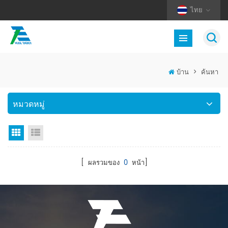
ไทย
บ้าน
>
ค้นหา
หมวดหมู่
มุมมองตาราง
มุมมองรายการ
[ ผลรวมของ
0
หน้า]