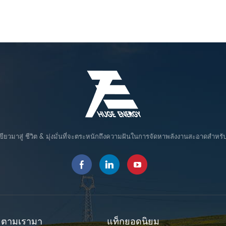
ขียวมาสู่ ชีวิต & มุ่งมั่นที่จะตระหนักถึงความฝันในการจัดหาพลังงานสะอาดสำหรั
ตามเรามา
แท็กยอดนิยม