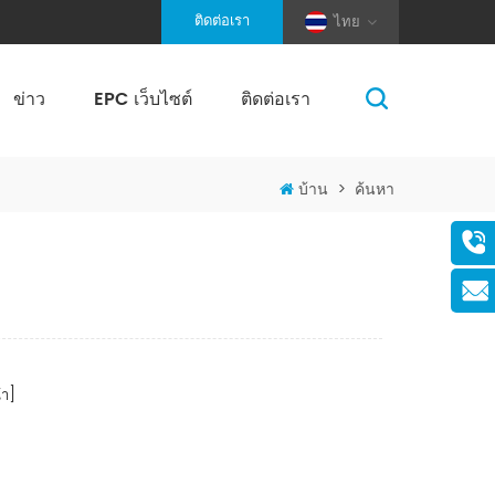
ติดต่อเรา
ไทย
ข่าว
EPC เว็บไซต์
ติดต่อเรา
(Pole And Wire) Solar Racking
บ้าน
>
ค้นหา
า]