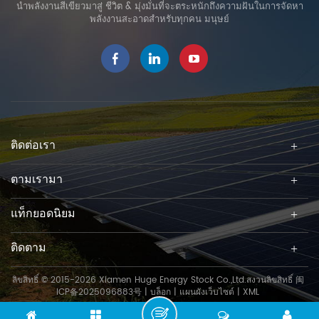
นำพลังงานสีเขียวมาสู่ ชีวิต & มุ่งมั่นที่จะตระหนักถึงความฝันในการจัดหา
พลังงานสะอาดสำหรับทุกคน มนุษย์
ติดต่อเรา
ตามเรามา
แท็กยอดนิยม
ติดตาม
ลิขสิทธิ์ © 2015-2026 Xiamen Huge Energy Stock Co.,Ltd.สงวนลิขสิทธิ์
闽
ICP备2025096883号
|
บล็อก
|
แผนผังเว็บไซต์
|
XML