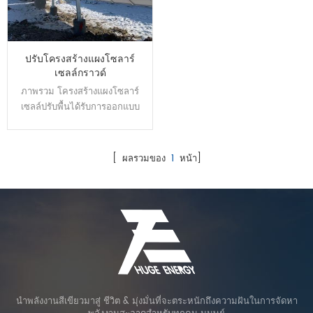
ปรับโครงสร้างแผงโซลาร์
เซลล์กราวด์
ภาพรวม โครงสร้างแผงโซลาร์
เซลล์ปรับพื้นได้รับการออกแบบ
เพื่อเพิ่มการผลิตไฟฟ้าโดยการตั้ง
ค่ามุมตามฤดูกาลที่เปลี่ยนแปลง
มันสามารถบรรลุฝาครอบมุมที่
[ ผลรวมของ
1
หน้า]
แตกต่างกัน NS 1'-60 ผ่านคู่มือ
หรือด้วยมอเตอร์ไฟฟ้า เหล็กกล้า
คาร์บอนถูกนำมาใช้เป็นวัสดุหลัก
สำหรับโครงสร้างเพื่อให้มั่นใจถึง
เสถียรภาพทั้งหมด
นำพลังงานสีเขียวมาสู่ ชีวิต & มุ่งมั่นที่จะตระหนักถึงความฝันในการจัดหา