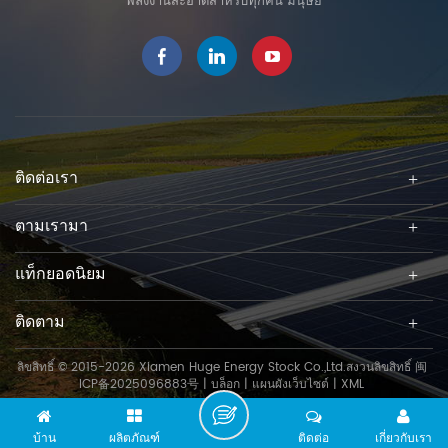
พลังงานสะอาดสำหรับทุกคน มนุษย์
ติดต่อเรา
ตามเรามา
แท็กยอดนิยม
ติดตาม
ลิขสิทธิ์ © 2015-2026 Xiamen Huge Energy Stock Co.,Ltd.สงวนลิขสิทธิ์
闽
ICP备2025096883号
|
บล็อก
|
แผนผังเว็บไซต์
|
XML
บ้าน
ผลิตภัณฑ์
ติดต่อ
เกี่ยวกับเรา