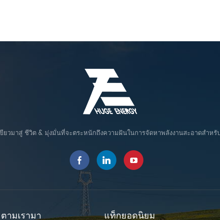
ขียวมาสู่ ชีวิต & มุ่งมั่นที่จะตระหนักถึงความฝันในการจัดหาพลังงานสะอาดสำหรั
ตามเรามา
แท็กยอดนิยม