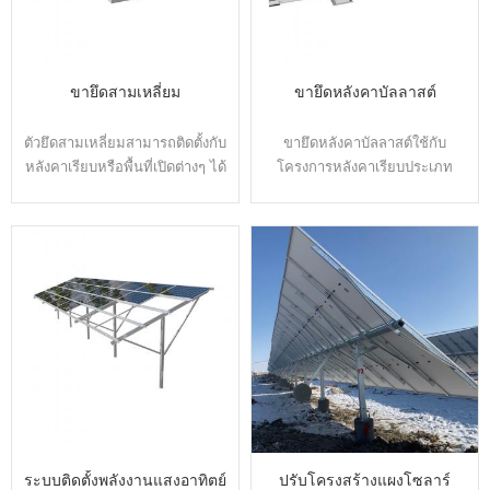
ขายึดสามเหลี่ยม
ขายึดหลังคาบัลลาสต์
ตัวยึดสามเหลี่ยมสามารถติดตั้งกับ
ขายึดหลังคาบัลลาสต์ใช้กับ
หลังคาเรียบหรือพื้นที่เปิดต่างๆ ได้
โครงการหลังคาเรียบประเภท
ง่าย เนื่องจากมีมุมเอียงและตัว
ต่างๆ ส่วนประกอบหลักที่ทำจาก
เลือกฐานที่ปรับได้สำหรับทั้งที่ยึด
เหล็กชุบสังกะสีแบบจุ่มร้อนมี
หลังคาและการเจาะหลังคา
ประสิทธิภาพที่ดีในด้านความแข็ง
สามารถใช้ระดับความสูงเป็นแบบ
แรงของโครงสร้าง ความมั่นคง
เอียงคงที่หรือเอียงแบบปรับได้
และการป้องกันการกัดกร่อน และ
ช่วยให้สามารถปรับเฉพาะ
เข้ากันได้กับแผงเซลล์แสงอาทิตย์
โครงการและปรับเอาต์พุตพลังงาน
ที่หลากหลาย การออกแบบ
แสงอาทิตย์ให้เหมาะสม
โครงสร้างที่จดสิทธิบัตรช่วยรับ
นวัตกรรมการออกแบบก่อนการ
ประกันเวลาในการติดตั้งที่สั้นลง
ประกอบขั้นสูงช่วยลดการตัดและ
เพื่อประหยัดต้นทุนการก่อสร้าง
การเชื่อมในสถานที่ และช่วยให้
ติดตั้งโมดูล PV ได้ง่ายและรวดเร็ว
ระบบติดตั้งพลังงานแสงอาทิตย์
ปรับโครงสร้างแผงโซลาร์