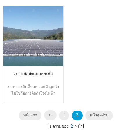
กราวด์แบบดั้งเดิม การออกแบบที่
ตาข่าย ระยะห่าง: 70x150 มม.
ได้รับการจดสิทธิบัตรถูกขันลงบน
หรือ 100x100mm พื้นผิว การ
พื้นเพื่อแทนที่ฐานรากและฐานราก
รักษา: จุ่มร้อน สังกะสี / จุ่ม
คอนกรีตที่เป็นอิสระ ด้านบนของ
เคลือบ สี: เงิน / เขียว / ขาว /
เสาเข็มสกรูกราวด์เชื่อมต่อกับ
น้ำตาล หรือกำหนดเอง
โหลด การก่อสร้างไม่ถูกจำกัด
พารามิเตอร์ โครงการ ทำไมต้อง
ด้วยสภาพทางธรณีวิทยา
ใช้พลังงานมหาศาล ความน่าเชื่อ
ประสิทธิภาพการก่อสร้าง ไม่
ถือ พลังงานมหาศาลคือผู้ผลิตที่
ทำลายสิ่งแวดล้อม และมีข้อดีใน
เชี่ยวชาญด้านโซลูชั่นการติดตั้ง
การปกป้องสิ่งแวดล้อมมากกว่า ยัง
พลังงานแสงอาทิตย์ที่ประสบความ
คงสามารถสร้างได้แม้ในสภาพ
สำเร็จเพื่อส่งมอบผลิตภัณฑ์ที่เชื่อ
ระบบติดตั้งแบบลอยตัว
อากาศหนาวเย็นที่รุนแรง มัน
ถือได้ให้กับ ลูกค้า. เรา สนับสนุน
สามารถอำนวยความสะดวกใน
การออกแบบและการผลิตอย่าง
การโยกย้ายและการรีไซเคิล กอ
มั่นคงตาม มาตรฐานสากล . เรา
ระบบการติดตั้งแบบลอยตัวถูกนำ
งกราวด์กราวด์พลังงานแสงอาทิตย์
สามารถรับประกันความน่าเชื่อถือ
ไปใช้กับการติดตั้งโรงไฟฟ้า
ไม่ได้เป็นเพียงผลิตภัณฑ์เดียว แต่
ของ ผลิตภัณฑ์ของเรา. แม้ใน
พลังงานแสงอาทิตย์แบบเซลล์แสง
ยังรวมถึงชุดโซลูชันการใช้งานที่
สภาวะการติดตั้งที่รุนแรงเช่นหิมะ
อาทิตย์ในน้ำ ใช้วัสดุ HDPE ผ่าน
ครบถ้วน เช่น คุณสมบัติในการ
ตกหนักพายุและพื้นที่ที่ได้รับความ
การทดสอบการดูดซึมน้ำของ
หน้าแรก
1
2
หน้าสุดท้าย
ก่อสร้าง ประสบการณ์ในการ
เสียหายจากเกลือขนาดใหญ่
Hunt, การทดสอบ Anti-Aging,
ก่อสร้างที่หลากหลาย และการ
Energy's ผลิตภัณฑ์สามารถ ใช้
การทดสอบ Anti-UV เป็นต้น
[ ผลรวมของ
2
หน้า]